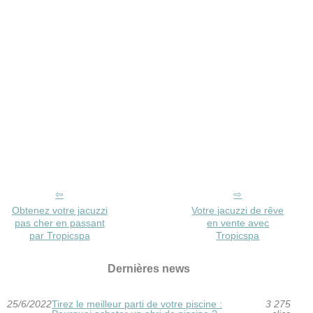
Obtenez votre jacuzzi
Votre jacuzzi de rêve
pas cher en passant
en vente avec
par Tropicspa
Tropicspa
Dernières news
25/6/2022
Tirez le meilleur parti de votre piscine :
3 275