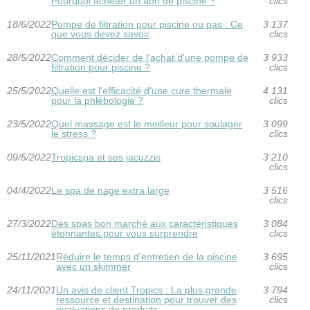
Pourquoi acheter un abri de piscine ?
clics
18/6/2022
Pompe de filtration pour piscine ou pas : Ce
3 137
que vous devez savoir
clics
28/5/2022
Comment décider de l'achat d'une pompe de
3 933
filtration pour piscine ?
clics
25/5/2022
Quelle est l'efficacité d'une cure thermale
4 131
pour la phlébologie ?
clics
23/5/2022
Quel massage est le meilleur pour soulager
3 099
le stress ?
clics
09/5/2022
Tropicspa et ses jacuzzis
3 210
clics
04/4/2022
Le spa de nage extra large
3 516
clics
27/3/2022
Des spas bon marché aux caractéristiques
3 084
étonnantes pour vous surprendre
clics
25/11/2021
Réduire le temps d'entretien de la piscine
3 695
avec un skimmer
clics
24/11/2021
Un avis de client Tropics : La plus grande
3 794
ressource et destination pour trouver des
clics
évaluations de produits