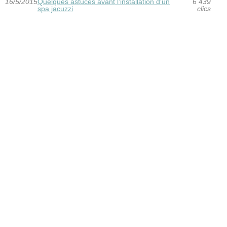
16/5/2015
Quelques astuces avant l’installation d'un
6 439
spa jacuzzi
clics