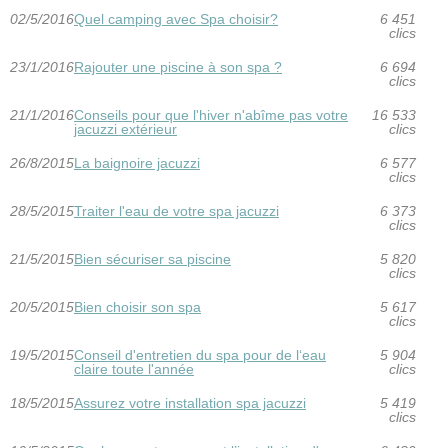
02/5/2016
Quel camping avec Spa choisir?
6 451
clics
23/1/2016
Rajouter une piscine à son spa ?
6 694
clics
21/1/2016
Conseils pour que l'hiver n'abîme pas votre
16 533
jacuzzi extérieur
clics
26/8/2015
La baignoire jacuzzi
6 577
clics
28/5/2015
Traiter l'eau de votre spa jacuzzi
6 373
clics
21/5/2015
Bien sécuriser sa piscine
5 820
clics
20/5/2015
Bien choisir son spa
5 617
clics
19/5/2015
Conseil d'entretien du spa pour de l‘eau
5 904
claire toute l'année
clics
18/5/2015
Assurez votre installation spa jacuzzi
5 419
clics