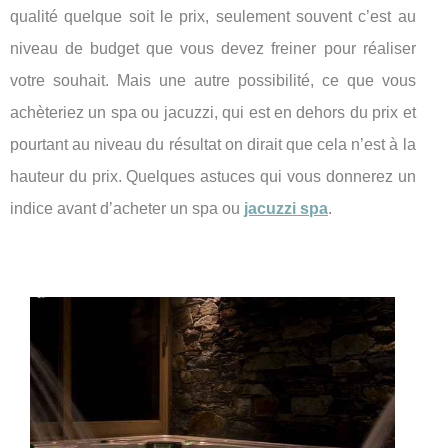
qualité quelque soit le prix, seulement souvent c’est au
niveau de budget que vous devez freiner pour réaliser
votre souhait. Mais une autre possibilité, ce que vous
achèteriez un spa ou jacuzzi, qui est en dehors du prix et
pourtant au niveau du résultat on dirait que cela n’est à la
hauteur du prix. Quelques astuces qui vous donnerez un
indice avant d’acheter un spa ou
jacuzzi spa
.