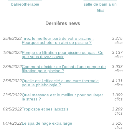
balnéothérapie
salle de bain à un
spa
Dernières news
25/6/2022
Tirez le meilleur parti de votre piscine :
3 275
Pourquoi acheter un abri de piscine ?
clics
18/6/2022
Pompe de filtration pour piscine ou pas : Ce
3 137
que vous devez savoir
clics
28/5/2022
Comment décider de l'achat d'une pompe de
3 933
filtration pour piscine ?
clics
25/5/2022
Quelle est l'efficacité d'une cure thermale
4 131
pour la phlébologie ?
clics
23/5/2022
Quel massage est le meilleur pour soulager
3 099
le stress ?
clics
09/5/2022
Tropicspa et ses jacuzzis
3 209
clics
04/4/2022
Le spa de nage extra large
3 516
clics