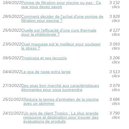
18/6/2022
Pompe de filtration pour piscine ou pas : Ce
3 132
que vous devez savoir
clics
28/5/2022
Comment décider de l'achat d'une pompe de
3 928
filtration pour piscine ?
clics
25/5/2022
Quelle est l'efficacité d'une cure thermale
4 127
pour la phlébologie ?
clics
23/5/2022
Quel massage est le meilleur pour soulager
3 093
le stress ?
clics
09/5/2022
Tropicspa et ses jacuzzis
3 206
clics
04/4/2022
Le spa de nage extra large
3 513
clics
27/3/2022
Des spas bon marché aux caractéristiques
3 079
étonnantes pour vous surprendre
clics
25/11/2021
Réduire le temps d'entretien de la piscine
3 686
avec un skimmer
clics
24/11/2021
Un avis de client Tropics : La plus grande
3 790
ressource et destination pour trouver des
clics
évaluations de produits