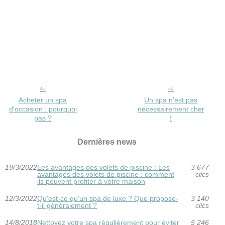
Acheter un spa
Un spa n'est pas
d'occasion : pourquoi
nécessairement cher
pas ?
!
Dernières news
19/3/2022
Les avantages des volets de piscine : Les
3 677
avantages des volets de piscine : comment
clics
ils peuvent profiter à votre maison
12/3/2022
Qu'est-ce qu'un spa de luxe ? Que propose-
3 140
t-il généralement ?
clics
14/8/2018
Nettoyez votre spa régulièrement pour éviter
5 246