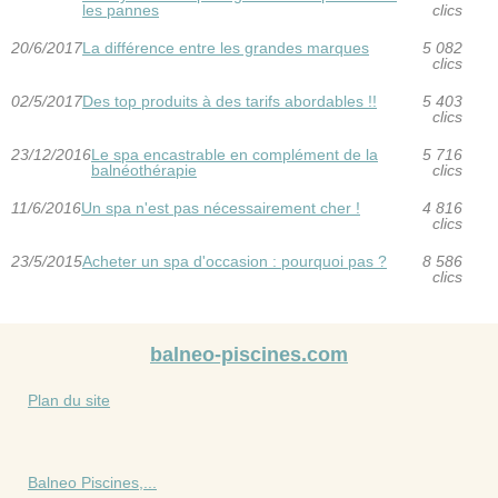
les pannes
clics
20/6/2017
La différence entre les grandes marques
5 082
clics
02/5/2017
Des top produits à des tarifs abordables !!
5 403
clics
23/12/2016
Le spa encastrable en complément de la
5 716
balnéothérapie
clics
11/6/2016
Un spa n'est pas nécessairement cher !
4 816
clics
23/5/2015
Acheter un spa d'occasion : pourquoi pas ?
8 586
clics
balneo-piscines.com
Plan du site
Balneo Piscines,...