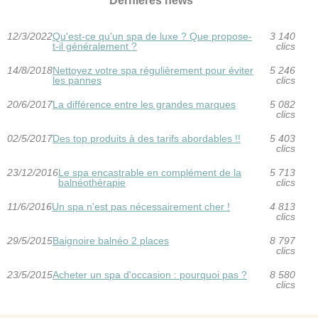
Dernières news
12/3/2022
Qu'est-ce qu'un spa de luxe ? Que propose-
3 140
t-il généralement ?
clics
14/8/2018
Nettoyez votre spa régulièrement pour éviter
5 246
les pannes
clics
20/6/2017
La différence entre les grandes marques
5 082
clics
02/5/2017
Des top produits à des tarifs abordables !!
5 403
clics
23/12/2016
Le spa encastrable en complément de la
5 713
balnéothérapie
clics
11/6/2016
Un spa n'est pas nécessairement cher !
4 813
clics
29/5/2015
Baignoire balnéo 2 places
8 797
clics
23/5/2015
Acheter un spa d'occasion : pourquoi pas ?
8 580
clics